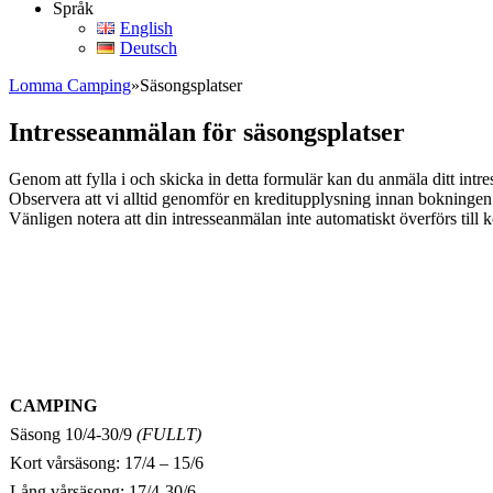
Språk
English
Deutsch
Lomma Camping
»
Säsongsplatser
Intresseanmälan för säsongsplatser
Genom att fylla i och skicka in detta formulär kan du anmäla ditt intr
Observera att vi alltid genomför en kreditupplysning innan bokningen 
Vänligen notera att din intresseanmälan inte automatiskt överförs till
CAMPING
Säsong 10/4-30/9
(FULLT)
Kort vårsäsong: 17/4 – 15/6
Lång vårsäsong: 17/4-30/6