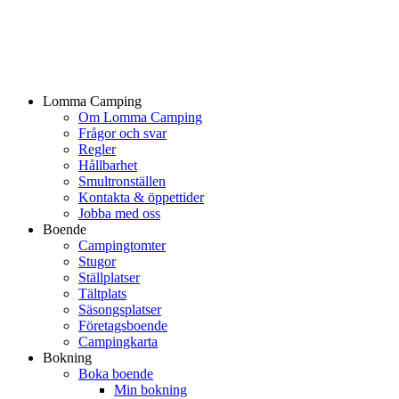
Lomma Camping
Om Lomma Camping
Frågor och svar
Regler
Hållbarhet
Smultronställen
Kontakta & öppettider
Jobba med oss
Boende
Campingtomter
Stugor
Ställplatser
Tältplats
Säsongsplatser
Företagsboende
Campingkarta
Bokning
Boka boende
Min bokning