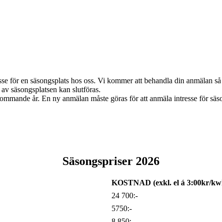
esse för en säsongsplats hos oss. Vi kommer att behandla din anmälan så 
av säsongsplatsen kan slutföras.
 kommande år. En ny anmälan måste göras för att anmäla intresse för säs
Säsongspriser 2026
KOSTNAD (exkl. el á 3:00kr/kw
24 700:-
5750:-
8 850:-